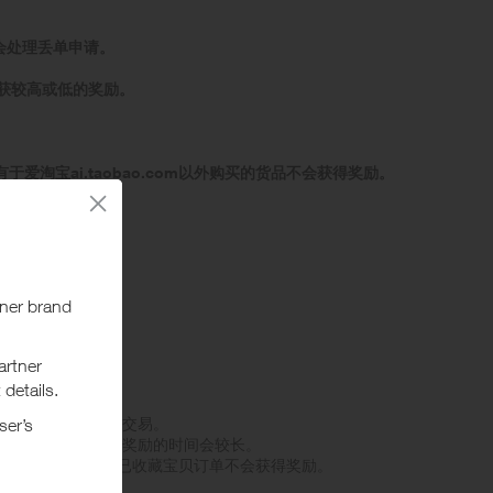
会处理丢单申请。
获较高或低的奖励。
。所有于爱淘宝ai.taobao.com以外购买的货品不会获得奖励。
置为关闭广告拦截
否则可能无法追踪此交易。
记录及确认此等交易奖励的时间会较长。
，淘宝网套餐，购买已收藏宝贝订单不会获得奖励。
将不获奖励。