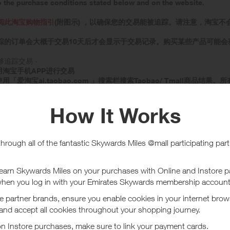
o the purchase conditions stated below and on the website.
阅此淘宝购物指引
(附图示) ，以确保您的交易能被追踪。请注意，淘宝不
踪的订单会大概于交易10天后才会显示于交易记录。购买某些产品可能会
追踪交易 -
用淘宝手机APP进行交易
使用「爱淘宝ai.taobao.com 」搜索栏搜索Taobao/ Tmall商品结果
立即购物后会提示需要淘宝帐户的授权，必须选择确认授权。
击页顶的功能栏、Banner或页尾的任何连结
「爱淘宝ai.taobao.com 」页面
选购2件或以上商品， 请使用搜索栏再次搜索商品结果
购商品及付款时，请勿点击任何不相关的连结/广告
品时，请勿关闭「爱淘宝ai.taobao.com 」页面并请确保您的浏览器设
保您的浏览器设置为关闭「不追踪」
选购及点撃连结前，清空购物车。
不同产品可能会获得不同奖励。
支付: 机票预订或其他要求快速付款的商品，必须在付款期限过期前支付，
商品: 旅游相关商品或某些家居用品等交易或需要较长确认成交时间，因此
类商品(包括但不限于手机充值卡、游戏点卡、机票），货到付款，聚划算
现违规行为（包括但不限于直接或间接进行购买发货给买家等行为），订单