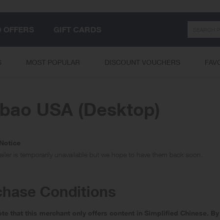
Search
D OFFERS
GIFT CARDS
S
MOST POPULAR
DISCOUNT VOUCHERS
FAV
bao USA (Desktop)
Notice
tailer is temporarily unavailable but we hope to have them back soon.
chase Conditions
ote that this merchant only offers content in Simplified Chinese.