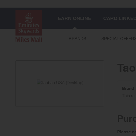
EARN ONLINE
CARD LINKE
BRANDS
SPECIAL OFFER
Tao
Brand 
This re
Pur
Please n