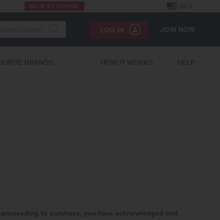
BACK TO SCHOOL
US
JOIN NOW
LOG IN
OURITE BRANDS
HOW IT WORKS
HELP
 By proceeding to purchase, you have acknowledged and