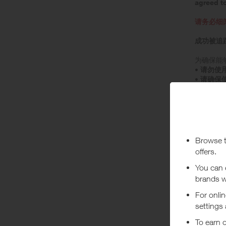
agreed t
请务必细
成功被追
为确保能够
• 请勿使
• 请确保
• 按下
• 请勿点
• 请勿关闭
• 如要
• 在选
• 选购商
• 请确
• 请在
• 购买
• 快速
• 特殊
• 虚拟
• 若发