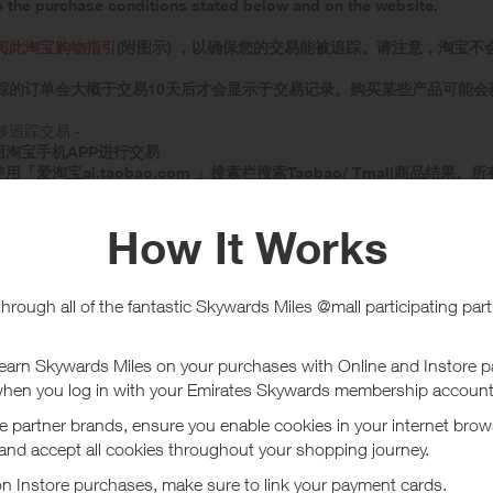
o the purchase conditions stated below and on the website.
阅此淘宝购物指引
(附图示) ，以确保您的交易能被追踪。请注意，淘宝不
踪的订单会大概于交易10天后才会显示于交易记录。购买某些产品可能会
追踪交易 -
用淘宝手机APP进行交易
使用「爱淘宝ai.taobao.com 」搜索栏搜索Taobao/ Tmall商品结果
立即购物后会提示需要淘宝帐户的授权，必须选择确认授权。
击页顶的功能栏、Banner或页尾的任何连结
「爱淘宝ai.taobao.com 」页面
选购2件或以上商品， 请使用搜索栏再次搜索商品结果
购商品及付款时，请勿点击任何不相关的连结/广告
品时，请勿关闭「爱淘宝ai.taobao.com 」页面并请确保您的浏览器设
保您的浏览器设置为关闭「不追踪」
选购及点撃连结前，清空购物车。
不同产品可能会获得不同奖励。
支付: 机票预订或其他要求快速付款的商品，必须在付款期限过期前支付，
商品: 旅游相关商品或某些家居用品等交易或需要较长确认成交时间，因此
类商品(包括但不限于手机充值卡、游戏点卡、机票），货到付款，聚划算
现违规行为（包括但不限于直接或间接进行购买发货给买家等行为），订单