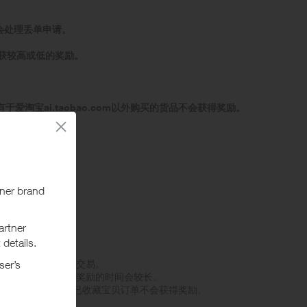
会处理丢单申请。
获较高或低的奖励。
。所有于爱淘宝ai.taobao.com以外购买的货品不会获得奖励。
置为关闭广告拦截
否则可能无法追踪此交易。
记录及确认此等交易奖励的时间会较长。
，淘宝网套餐，购买已收藏宝贝订单不会获得奖励。
将不获奖励。