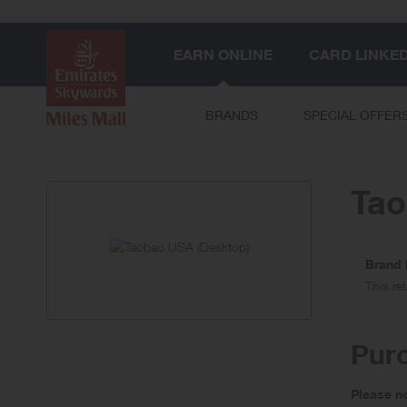
EARN ONLINE
CARD LINKE
BRANDS
SPECIAL OFFER
Tao
Brand 
This re
Pur
Please n