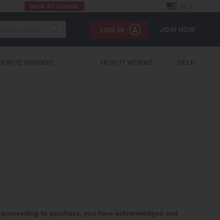
BACK TO SCHOOL
US
JOIN NOW
LOG IN
OURITE BRANDS
HOW IT WORKS
HELP
 By proceeding to purchase, you have acknowledged and