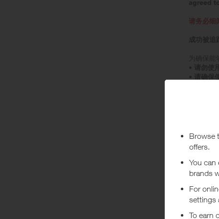
agreed t
请务必细
成功被追
为确保能够
• 请勿使
• 请确保
• 按下
• 请勿点
• 请勿关闭
• 如要
• 在选
• 选购商
• 请确
• 请在
• 购买
• 快速
• 特殊
• 虚拟
• 若发