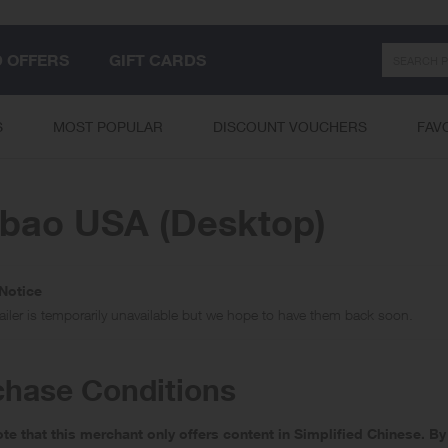
Search
D OFFERS
GIFT CARDS
S
MOST POPULAR
DISCOUNT VOUCHERS
FAV
bao USA (Desktop)
Notice
tailer is temporarily unavailable but we hope to have them back soon.
chase Conditions
ote that this merchant only offers content in Simplified Chinese.